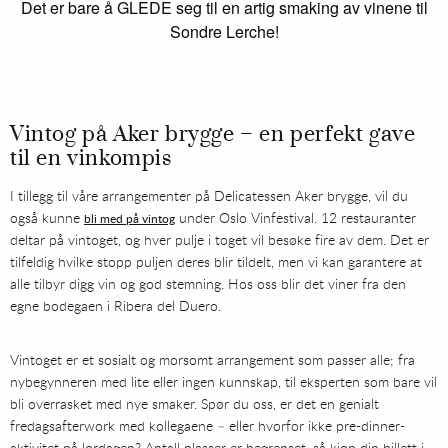
Det er bare å GLEDE seg til en artig smaking av vinene til
Sondre Lerche!
Vintog på Aker brygge – en perfekt gave
til en vinkompis
I tillegg til våre arrangementer på Delicatessen Aker brygge, vil du
også kunne
under Oslo Vinfestival. 12 restauranter
bli med på vintog
deltar på vintoget, og hver pulje i toget vil besøke fire av dem. Det er
tilfeldig hvilke stopp puljen deres blir tildelt, men vi kan garantere at
alle tilbyr digg vin og god stemning. Hos oss blir det viner fra den
egne bodegaen i Ribera del Duero.
Vintoget er et sosialt og morsomt arrangement som passer alle; fra
nybegynneren med lite eller ingen kunnskap, til eksperten som bare vil
bli overrasket med nye smaker. Spør du oss, er det en genialt
fredagsafterwork med kollegaene – eller hvorfor ikke pre-dinner-