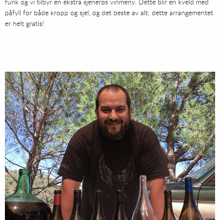
funk og vi tilbyr en ekstra sjenerøs vinmeny. Dette blir en kveld med
påfyll for både kropp og sjel, og det beste av alt; dette arrangementet
er helt gratis!