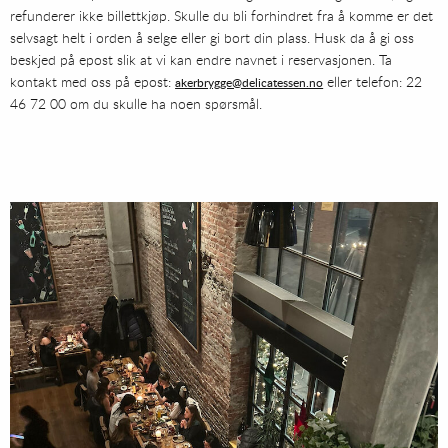
refunderer ikke billettkjøp. Skulle du bli forhindret fra å komme er det
selvsagt helt i orden å selge eller gi bort din plass. Husk da å gi oss
beskjed på epost slik at vi kan endre navnet i reservasjonen. Ta
kontakt med oss på epost:
eller telefon: 22
akerbrygge@delicatessen.no
46 72 00 om du skulle ha noen spørsmål.