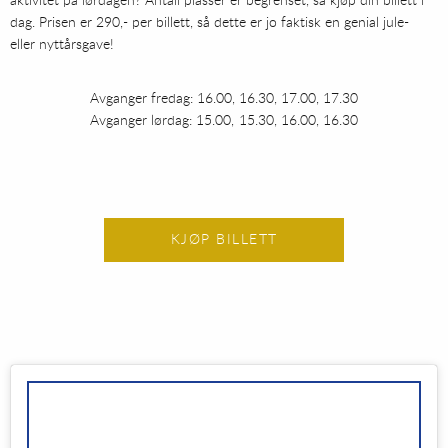
aktivitet på lørdagen? Antall plasser er begrenset, så kjøp din billett i
dag. Prisen er 290,- per billett, så dette er jo faktisk en genial jule-
eller nyttårsgave!
Avganger fredag: 16.00, 16.30, 17.00, 17.30
Avganger lørdag: 15.00, 15.30, 16.00, 16.30
KJØP BILLETT