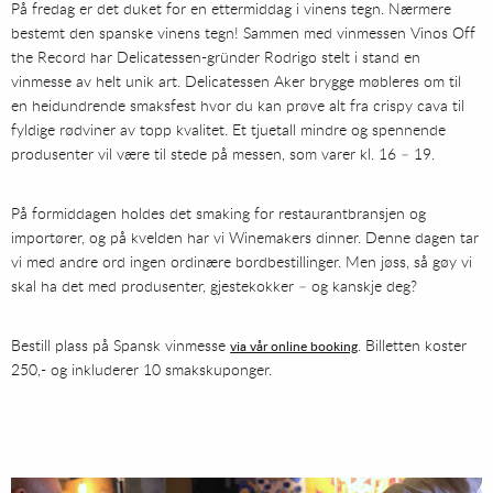
På fredag er det duket for en ettermiddag i vinens tegn. Nærmere
bestemt den spanske vinens tegn! Sammen med vinmessen Vinos Off
the Record har Delicatessen-gründer Rodrigo stelt i stand en
vinmesse av helt unik art. Delicatessen Aker brygge møbleres om til
en heidundrende smaksfest hvor du kan prøve alt fra crispy cava til
fyldige rødviner av topp kvalitet. Et tjuetall mindre og spennende
produsenter vil være til stede på messen, som varer kl. 16 – 19.
På formiddagen holdes det smaking for restaurantbransjen og
importører, og på kvelden har vi Winemakers dinner. Denne dagen tar
vi med andre ord ingen ordinære bordbestillinger. Men jøss, så gøy vi
skal ha det med produsenter, gjestekokker – og kanskje deg?
Bestill plass på Spansk vinmesse
. Billetten koster
via vår online booking
250,- og inkluderer 10 smakskuponger.