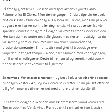
På fredag gjentar vi suksessen med spesialmeny signert Pablo
Palomero fra El Ciprés. Men denne gangen får du velge vin helt selv!
Nyt en klassisk familiemiddag á la Ribera del Duero, mens du plukker
ut glass eller flasker som faller deg i smak. Alle produsenter fra vår
spanske vinmesse tidligere på dagen vil være til stede under kvelden.
Her kan du med andre ord fylle glasset med nesten nøyaktig hva du
vil, samtidig som du kan lære mer om druer, vinområder og
produksjonsmetoder. En fantastisk mulighet til å oppdage nye
vinperler i ditt eget tempo – alene, eller sammen med vennegjengen,
familien eller kollegaene. Dette blir en sosial og lærerik kveld som vi
tipper at dere sent kommer til å glemme.
– og bestill plass
.
Se menyen til Winemakers dinner her
via vår online booking
Middagen koster 645,- og inkluderer seks retter. Er du på jakt etter en
billig Winemakers dinner, er det med andre ord her du slår til!
PS! Etter middagen disker den musikkinteresserte vinmakeren Fredi
Torres opp med Vin & Vinyl. Fra nitiden til sent spiller han klassisk