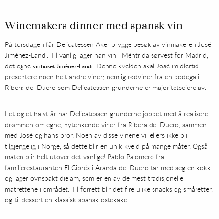
Winemakers dinner med spansk vin
På torsdagen får Delicatessen Aker brygge besøk av vinmakeren José
Jiménez-Landi. Til vanlig lager han vin i Méntrida sørvest for Madrid, i
det egne
. Denne kvelden skal José imidlertid
vinhuset Jiménez-Landi
presentere noen helt andre viner; nemlig rødviner fra en bodega i
Ribera del Duero som Delicatessen-gründerne er majoritetseiere av.
I et og et halvt år har Delicatessen-gründerne jobbet med å realisere
drømmen om egne, nytenkende viner fra Ribera del Duero, sammen
med José og hans bror. Noen av disse vinene vil ellers ikke bli
tilgjengelig i Norge, så dette blir en unik kveld på mange måter. Også
maten blir helt utover det vanlige! Pablo Palomero fra
familierestauranten El Ciprés i Aranda del Duero tar med seg en kokk
og lager ovnsbakt dielam, som er en av de mest tradisjonelle
matrettene i området. Til forrett blir det fire ulike snacks og småretter,
og til dessert en klassisk spansk ostekake.