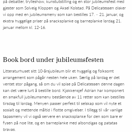
på debatter, trylleshow, kunstutstilling og en stor jubileumsfest med
gjester som Solveig Kloppen og Aksel Kolstad. På Delicatessen disker
vi opp med en jubileumsmeny som kan bestilles 17. – 21. januar, og
ekstra hyggelige priser på snacksplanke og barneplanke lørdag 21.
januar mellom kl. 12-16.
Book bord under jubileumsfesten
Litteraturhuset sitt 10-årsjubileum blir et hyggelig og folksomt
arrangement som pågår nesten hele uken. Særlig på lørdag er det
ventet stor pågang, så om du vil spise på Delicatessen denne dagen
kan det være lurt å bestille bord. Kjøkkensjef Adrian har komponert
en smakfull jubileumsmeny bestående av 11 retter som kan bestilles
tirsdag til lørdag. Menyen passer perfekt til selskap som vil nyte et
sosialt og mettende måltid i flotte omgivelser. I tillegg til vår vanlige
tapasmeny vil vi også servere en snacksplanke for den som bare er
fysen på noe lite, og en barneplanke med albondigas og patatas
bravas.