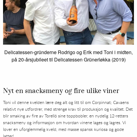
Delicatessen-gründerne Rodrigo og Erik med Toni i midten,
på 20-årsjubileet til Delicatessen Grünerløkka (2019)
Nyt en snacksmeny og fire ulike viner
Toni vil denne kvelden lære deg alt og litt til om Corpinnat; Cavaens
relativt nye utfordrer, med strenge krav til produksjon og kvalitet. Det
blir smaking av fire av Torelló sine toppbobler, en nydelig 12-retters
snacksmeny og informasjon om hvordan vinene lages og lagres. Vi
lover en uforglemmelig kveld, med masse spansk kuriosa og gode
latter!